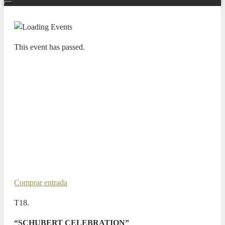
This event has passed.
TEMPORADA SINFÓNICA “PASIONES” 23/24
DEUTSCHE
KAMMERPHILHARMONIE
BREMEN. MARÍA DUEÑAS,
VIOLÍN / PAAVO JÄRVI,
DIRECTOR
17 APRIL 2024 / 20:00h
Comprar entrada
T18.
“SCHUBERT CELEBRATION”