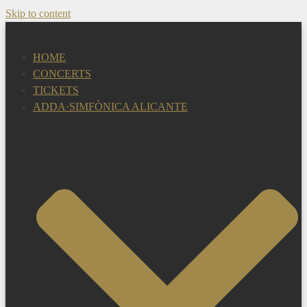
Skip to content
HOME
CONCERTS
TICKETS
ADDA·SIMFÒNICA ALICANTE