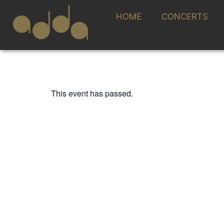
HOME
CONCERTS
This event has passed.
TOCA LA MÚSICA
“EL BOSQUE DE 
cuentos popular
ADDA·SIMFÒNI
LAMAQUINÉ