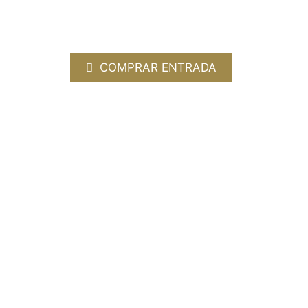
Héctor Eliel Márq
24 APRIL 2026 / 18:00h
COMPRAR ENTRADA