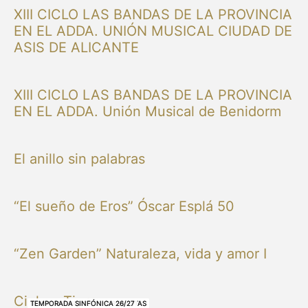
XIII CICLO LAS BANDAS DE LA PROVINCIA
EN EL ADDA. UNIÓN MUSICAL CIUDAD DE
ASIS DE ALICANTE
XIII CICLO LAS BANDAS DE LA PROVINCIA
EN EL ADDA. Unión Musical de Benidorm
El anillo sin palabras
“El sueño de Eros” Óscar Esplá 50
“Zen Garden” Naturaleza, vida y amor I
Cielo y Tierra
NUESTRAS BANDAS Y ORQUESTAS
NUESTRAS BANDAS Y ORQUESTAS
OTRAS MÚSICAS
NUESTRAS BANDAS Y ORQUESTAS
NUESTRAS BANDAS Y ORQUESTAS
TEMPORADA SINFÓNICA 26/27
TEMPORADA SINFÓNICA 26/27
TEMPORADA SINFÓNICA 26/27
TEMPORADA SINFÓNICA 26/27