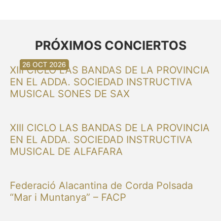
PRÓXIMOS CONCIERTOS
30 AUG 2026
30 AUG 2026
13 SEP 2026
20 SEP 2026
20 SEP 2026
26 SEP 2026
03 OCT 2026
16 OCT 2026
26 OCT 2026
XIII CICLO LAS BANDAS DE LA PROVINCIA
EN EL ADDA. SOCIEDAD INSTRUCTIVA
MUSICAL SONES DE SAX
XIII CICLO LAS BANDAS DE LA PROVINCIA
EN EL ADDA. SOCIEDAD INSTRUCTIVA
MUSICAL DE ALFAFARA
Federació Alacantina de Corda Polsada
“Mar i Muntanya” – FACP