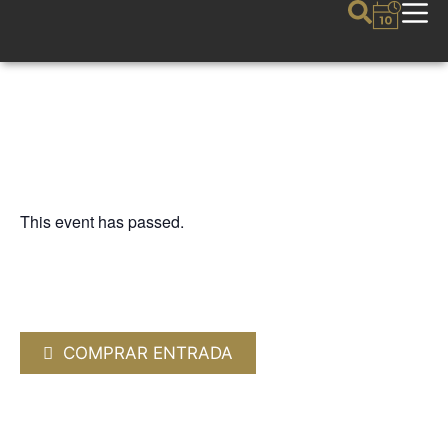
This event has passed.
LA GUITARRA
PAUL GALBRAITH. Guitarra
clásica
8 FEBRUARY 2025 / 20:00h
COMPRAR ENTRADA