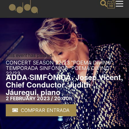
This event has passed.
CONCERT SEASON 22/23 "POEMA DIVINO",
TEMPORADA SINFÓNICA “POEMA DIVINO”
22/23
ADDA·SIMFÒNICA. Josep Vicent,
Chief Conductor. Judith
Jáuregui, piano
2 FEBRUARY 2023 / 20:00h
COMPRAR ENTRADA