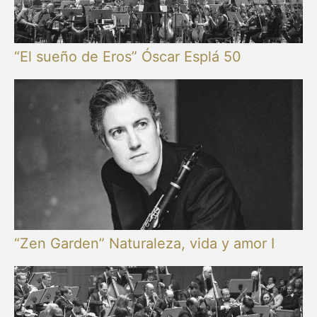
“El sueño de Eros” Óscar Esplá 50
“Zen Garden” Naturaleza, vida y amor I