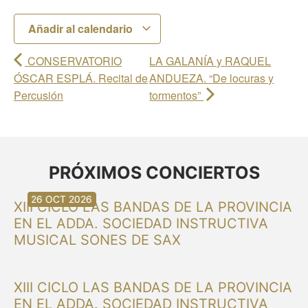
Añadir al calendario
CONSERVATORIO
LA GALANÍA y RAQUEL
ÓSCAR ESPLÁ. Recital de
ANDUEZA. “De locuras y
Percusión
tormentos”
PRÓXIMOS CONCIERTOS
30 AGO 2026
30 AGO 2026
13 SEP 2026
20 SEP 2026
20 SEP 2026
26 SEP 2026
03 OCT 2026
16 OCT 2026
26 OCT 2026
XIII CICLO LAS BANDAS DE LA PROVINCIA
EN EL ADDA. SOCIEDAD INSTRUCTIVA
MUSICAL SONES DE SAX
XIII CICLO LAS BANDAS DE LA PROVINCIA
EN EL ADDA. SOCIEDAD INSTRUCTIVA