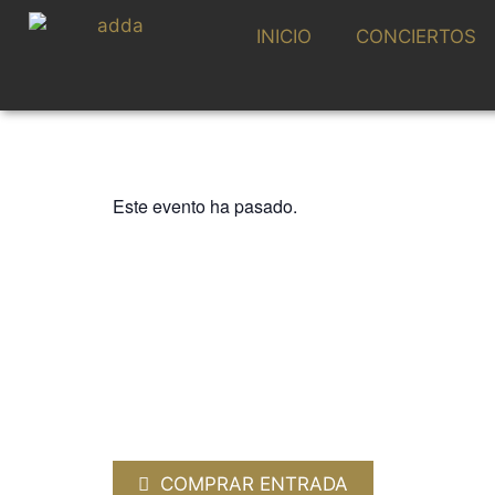
INICIO
CONCIERTOS
Este evento ha pasado.
ADDA SIMFÒNICA, TEMPORADA SINFÓNI
ADDA·SIMFÒNIC
MEZZOSOPRANO
TITULAR
29 SEPTIEMBRE 2023 / 20:00h
COMPRAR ENTRADA