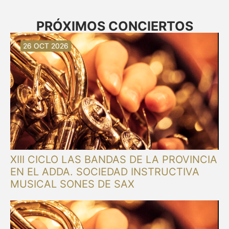
PRÓXIMOS CONCIERTOS
30 AUG 2026
30 AUG 2026
13 SEP 2026
20 SEP 2026
20 SEP 2026
26 SEP 2026
03 OCT 2026
16 OCT 2026
26 OCT 2026
XIII CICLO LAS BANDAS DE LA PROVINCIA
EN EL ADDA. SOCIEDAD INSTRUCTIVA
MUSICAL SONES DE SAX