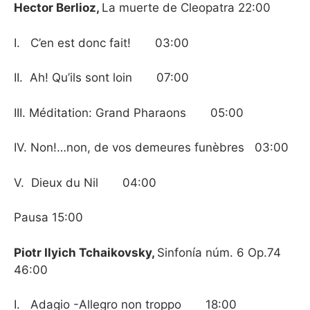
Hector Berlioz,
La muerte de Cleopatra 22:00
I.
C’en est donc fait!
03:00
II.
Ah! Qu’ils sont loin
07:00
III. Méditation: Grand Pharaons
05:00
IV. Non!…non, de vos demeures funèbres
03:00
V.
Dieux du Nil
04:00
Pausa 15:00
Piotr Ilyich Tchaikovsky,
Sinfonía núm. 6 Op.74
46:00
I.
Adagio -Allegro non troppo
18:
00