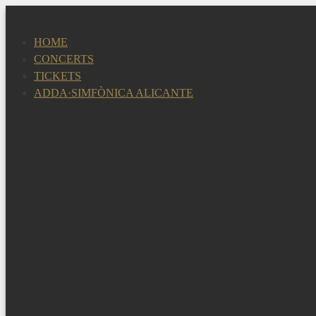
Skip
to
HOME
content
CONCERTS
TICKETS
ADDA·SIMFÒNICA ALICANTE