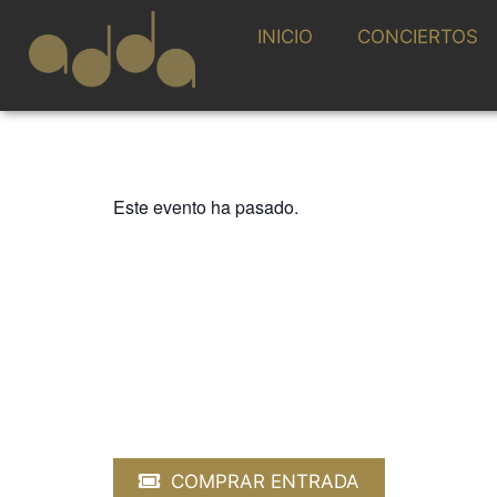
INICIO
CONCIERTOS
Este evento ha pasado.
LA GUITARRA
CANCELADO. DÍ
ADDA·SIMFÒNI
CAÑIZARES / J
2 NOVIEMBRE 2024 / 20:00h
COMPRAR ENTRADA