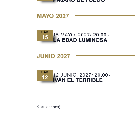
MAYO 2027
SÁB
15 MAYO, 2027/ 20:00
-
15
LA EDAD LUMINOSA
JUNIO 2027
SÁB
12 JUNIO, 2027/ 20:00
-
12
IVÁN EL TERRIBLE
Eventos
anterior(es)