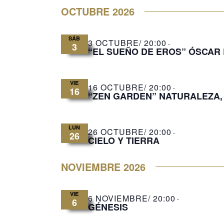
OCTUBRE 2026
i
o
n
SÁB
3 OCTUBRE/ 20:00
-
3
a
“EL SUEÑO DE EROS” ÓSCAR 
l
a
VIE
f
16 OCTUBRE/ 20:00
-
16
“ZEN GARDEN” NATURALEZA, 
e
c
h
LUN
26 OCTUBRE/ 20:00
-
a
26
CIELO Y TIERRA
.
NOVIEMBRE 2026
VIE
6 NOVIEMBRE/ 20:00
-
6
GÉNESIS