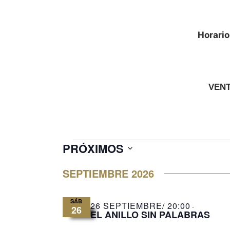
Horario
VENT
PRÓXIMOS
S
SEPTIEMBRE 2026
e
l
e
SÁB
26 SEPTIEMBRE/ 20:00
-
26
EL ANILLO SIN PALABRAS
c
c